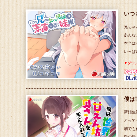
いつ
兄ちゃ
あんな
本当は
いっぱ
▼ダウ
僕は
新婚生
とって
朝でも