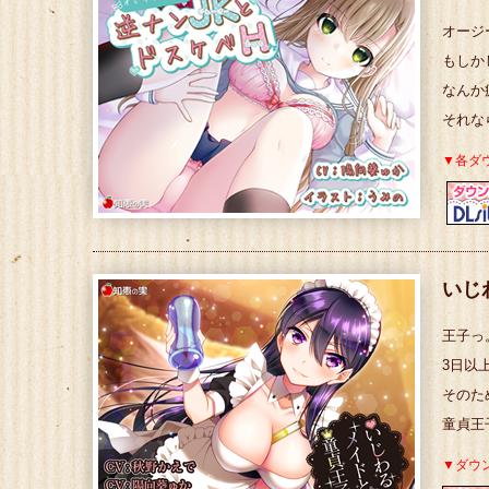
オージ
もしか
なんか
それな
▼各ダ
いじ
王子っ
3日以
そのた
童貞王
▼ダウ