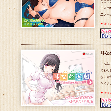
そこで
二人の
二人っ
▼ダウ
耳な
こんに
まわり
なにか
たくさ
▼ダウ