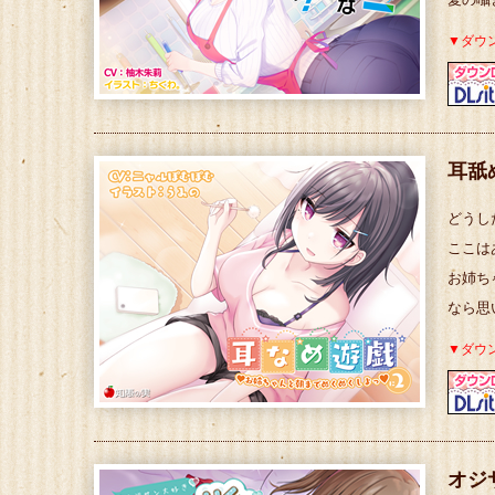
愛の囁
▼ダウ
耳舐
どうし
ここは
お姉ち
なら思
▼ダウ
オジ