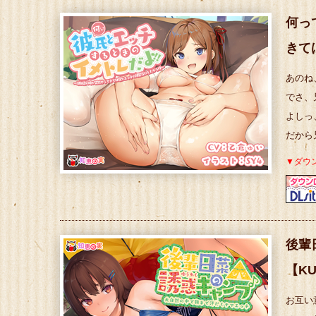
何っ
きて
あのね
でさ、
よしっ
だから
▼ダウ
後輩
【K
お互い