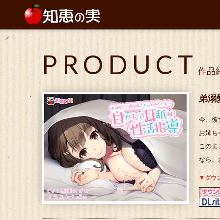
PRODUCT
作品
弟溺
今、彼
お姉ち
このま
なら、
▼ダウ